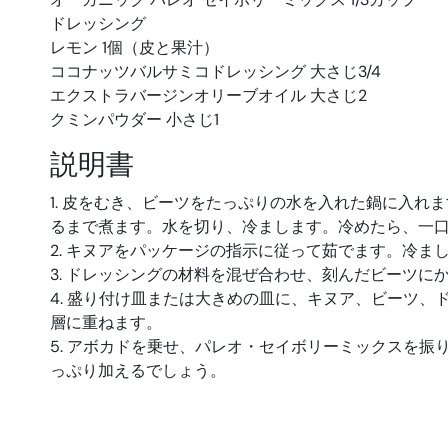
ドレッシング
レモン 1個（皮と果汁）
ココナッツバルサミコドレッシング 大さじ3/4
エクストラバージンオリーブオイル 大さじ2
クミンパウダー 小さじ1
説明書
1. 皮をむき、ビーツをたっぷりの水を入れた鍋に入れ
るまで煮ます。水を切り、冷まします。冷めたら、一
2. キヌアをパッケージの指示に従って茹でます。冷ま
3. ドレッシングの材料を混ぜ合わせ、刻んだビーツに
4. 盛り付け皿または大きめの皿に、キヌア、ビーツ、
層に重ねます。
5. アボカドを乗せ、パレオ・セイボリーミックスを
っぷり加えるでしょう。