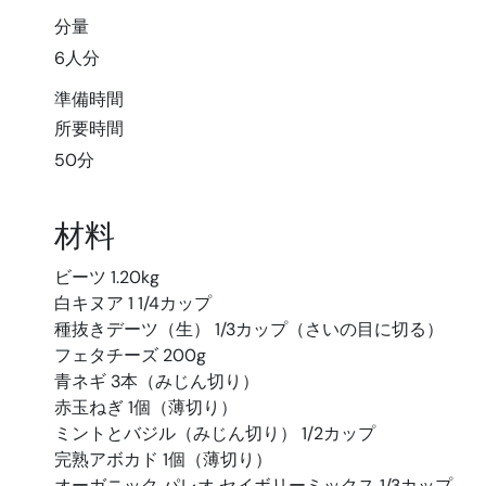
分量
6人分
準備時間
所要時間
50分
材料
ビーツ 1.20kg
白キヌア 1 1/4カップ
種抜きデーツ（生） 1/3カップ（さいの目に切る）
フェタチーズ 200g
青ネギ 3本（みじん切り）
赤玉ねぎ 1個（薄切り）
ミントとバジル（みじん切り） 1/2カップ
完熟アボカド 1個（薄切り）
オーガニック パレオ セイボリーミックス 1/3カップ